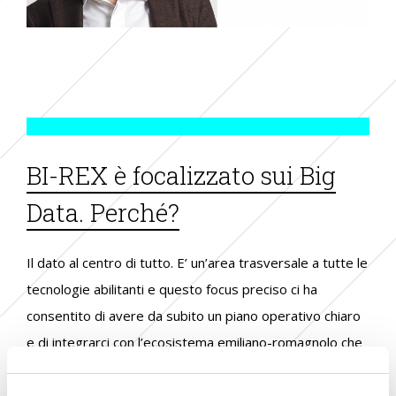
BI-REX è focalizzato sui Big
Data. Perché?
Il dato al centro di tutto. E’ un’area trasversale a tutte le
tecnologie abilitanti e questo focus preciso ci ha
consentito di avere da subito un piano operativo chiaro
e di integrarci con l’ecosistema emiliano-romagnolo che
ha investito molto sulla realizzazione di una hub dei dati
e, con il centro Hpc di Cineca, ha il 90% della capacità di