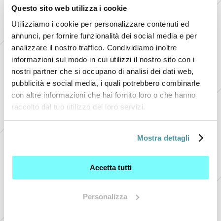
Questo sito web utilizza i cookie
calcolo del Paese.
Utilizziamo i cookie per personalizzare contenuti ed
annunci, per fornire funzionalità dei social media e per
analizzare il nostro traffico. Condividiamo inoltre
informazioni sul modo in cui utilizzi il nostro sito con i
nostri partner che si occupano di analisi dei dati web,
pubblicità e social media, i quali potrebbero combinarle
con altre informazioni che hai fornito loro o che hanno
raccolto dal tuo utilizzo dei loro servizi.
+
Mostra dettagli
+
+
Accetta tutti
+ 
+ 
Personalizza
+