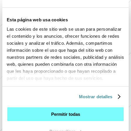
materializzava nelle mani del proprietario del Reame.
Una volta creata la chiave, in modo sincrono,
Esta página web usa cookies
improvvisamente appariva una serratura nella calotta di
Las cookies de este sitio web se usan para personalizar
Enigma, che ne indicava l’accesso. A quel punto era il
el contenido y los anuncios, ofrecer funciones de redes
sociales y analizar el tráfico. Además, compartimos
proprietario della super chiave, a decidere chi aveva
información sobre el uso que haga del sitio web con
diritto di “entrare” in Enigma e chi quello anche di
nuestros partners de redes sociales, publicidad y análisis
decifrare le informazioni contenute nel suo Reame.
web, quienes pueden combinarla con otra información
Infatti, con Enigma, in ogni Reame, le informazioni e i
que les haya proporcionado o que hayan recopilado a
partir del uso que haya hecho de sus servicios.
segreti custoditi risultavano cifrati e quindi
completamente illeggibili in mancanza del diritto di
+ 
decodificarle, conferito dal proprietario con la super
Mostrar detalles
+ 
chiave.
+ 
Permitir todas
+ 
+ 