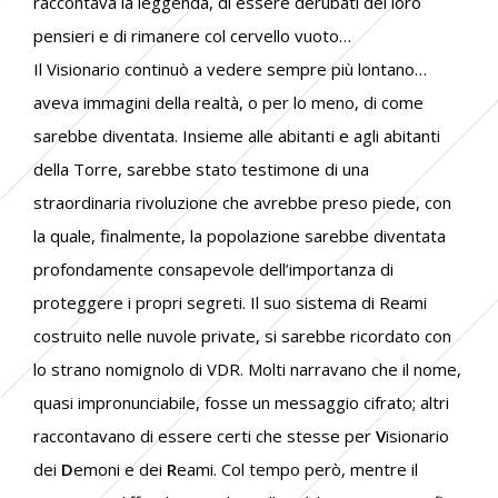
raccontava la leggenda, di essere derubati dei loro
pensieri e di rimanere col cervello vuoto…
Il Visionario continuò a vedere sempre più lontano…
aveva immagini della realtà, o per lo meno, di come
sarebbe diventata. Insieme alle abitanti e agli abitanti
della Torre, sarebbe stato testimone di una
straordinaria rivoluzione che avrebbe preso piede, con
la quale, finalmente, la popolazione sarebbe diventata
profondamente consapevole dell’importanza di
proteggere i propri segreti. Il suo sistema di Reami
costruito nelle nuvole private, si sarebbe ricordato con
lo strano nomignolo di VDR. Molti narravano che il nome,
quasi impronunciabile, fosse un messaggio cifrato; altri
raccontavano di essere certi che stesse per
V
isionario
dei
D
emoni e dei
R
eami. Col tempo però, mentre il