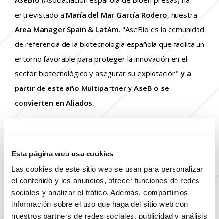
AseBio
(Asociaciación española de Bioempresas) ha
entrevistado a
María del Mar García Rodero
, nuestra
Area Manager Spain & LatAm
. "AseBio es la comunidad
de referencia de la biotecnología española que facilita un
entorno favorable para proteger la innovación en el
sector biotecnológico y asegurar su explotación"
y a
partir de este año Multipartner y AseBio se
convierten en Aliados.
LEER EL ARTÍCULO COMPLETO
LEER EL ARTÍCULO COMPLETO
Esta página web usa cookies
Las cookies de este sitio web se usan para personalizar
el contenido y los anuncios, ofrecer funciones de redes
sociales y analizar el tráfico. Además, compartimos
información sobre el uso que haga del sitio web con
nuestros partners de redes sociales, publicidad y análisis