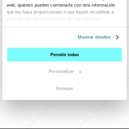
web, quienes pueden combinarla con otra información
que les haya proporcionado o que hayan recopilado a
partir del uso que haya hecho de sus servicios.
+ 
Mostrar detalles
+ 
+ 
Permitir todas
+ 
+ 
Personalizar
Denegar