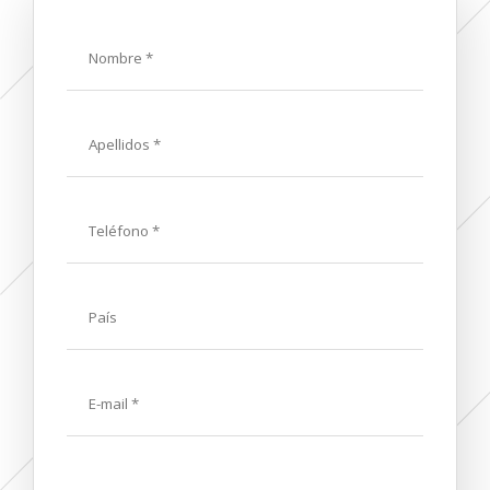
Name
Last
Name
Phone
Country
E-
mail
Message