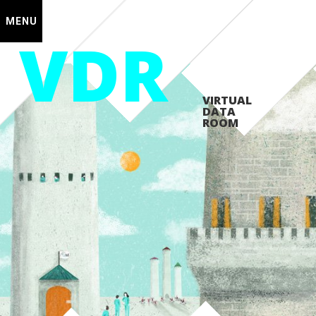
MENU
VDR
VIRTUAL
DATA
ROOM