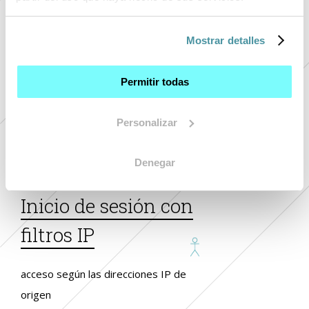
SSO para un acceso de
+ 
Mostrar detalles
sesión único
+ 
+ 
Permitir todas
autenticación en el dominio de la
+ 
empresa para acceder también al
+ 
Personalizar
data room
Denegar
Inicio de sesión con
filtros IP
acceso según las direcciones IP de
origen