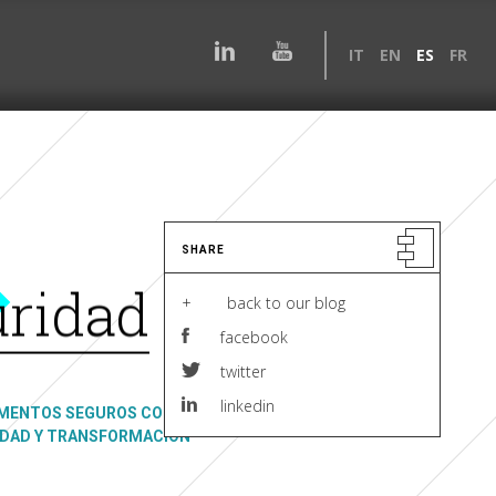
IT
EN
ES
FR
SHARE
uridad
+ back to our blog
facebook
twitter
linkedin
UMENTOS SEGUROS COMO
IDAD Y TRANSFORMACIÓN