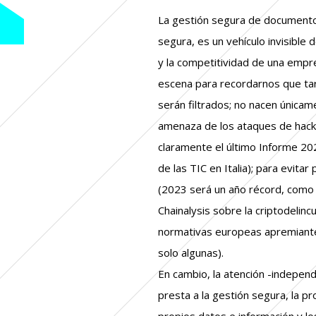
La gestión segura de documento
segura, es un vehículo invisible d
y la competitividad de una empr
escena para recordarnos que ta
serán filtrados; no nacen única
amenaza de los ataques de hac
claramente el último Informe 202
de las TIC en Italia); para evita
(2023 será un año récord, como
Chainalysis sobre la criptodelinc
normativas europeas apremiante
solo algunas).
En cambio, la atención -indepe
presta a la gestión segura, la pr
propios datos e información y los 