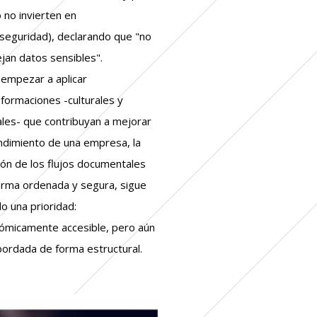
 no invierten en
rseguridad), declarando que "no
+ gobierno corporativo
jan datos sensibles".
+ inmobiliario
 empezar a aplicar
+ legal
sformaciones -culturales y
+ industrial
ales- que contribuyan a mejorar
+ financiero/bancario
endimiento de una empresa, la
ión de los flujos documentales
orma ordenada y segura, sigue
o una prioridad:
ómicamente accesible, pero aún
bordada de forma estructural.