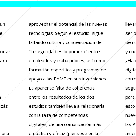
 un
aprovechar el potencial de las nuevas
lleva
e
tecnologías. Según el estudio, sigue
ser p
faltando cultura y concienciación de
de n
ionar
"la seguridad es lo primero" entre
y nu
para
empleados y trabajadores, así como
¿Hab
formación específica y programas de
digi
apoyo a las PYME en sus inversiones.
corre
La aparente falta de coherencia
segur
a
entre los resultados de los dos
para
izás
estudios también lleva a relacionarla
esto 
con la falta de competencias
nuev
digitales, de una comunicación más
las 
e una
empática y eficaz (piénsese en la
amen