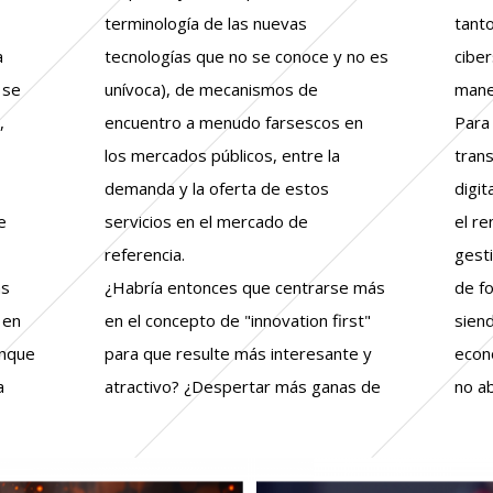
terminología de las nuevas
tanto
a
tecnologías que no se conoce y no es
cibe
 se
unívoca), de mecanismos de
mane
,
encuentro a menudo farsescos en
Para
los mercados públicos, entre la
tran
demanda y la oferta de estos
digit
e
servicios en el mercado de
el r
referencia.
gest
as
¿Habría entonces que centrarse más
de f
 en
en el concepto de "innovation first"
siend
unque
para que resulte más interesante y
econ
a
atractivo? ¿Despertar más ganas de
no a